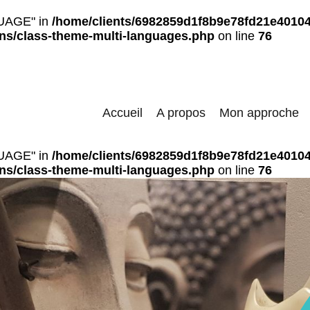
UAGE" in
/home/clients/6982859d1f8b9e78fd21e40104
ons/class-theme-multi-languages.php
on line
76
Accueil
A propos
Mon approche
UAGE" in
/home/clients/6982859d1f8b9e78fd21e40104
ons/class-theme-multi-languages.php
on line
76