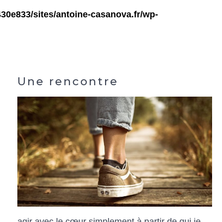
30e833/sites/antoine-casanova.fr/wp-
Une rencontre
agir avec le cœur simplement à partir de qui je