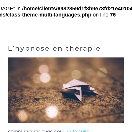
UAGE" in
/home/clients/6982859d1f8b9e78fd21e40104
ons/class-theme-multi-languages.php
on line
76
L’hypnose en thérapie
communiquer avec soi
Lire la suite