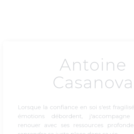
ntoine
asanova
e en soi s'est fragilisée et que les
dent, j'accompagne chacun à
 ressources profondes et à oser