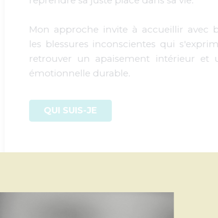
place dans sa vie.
te à accueillir avec bienveillance
nscientes qui s'expriment, afin de
sement intérieur et une stabilité
ble.