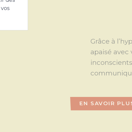
 vos
relations
Grâce à l’hypnose thérape
apaisé avec vos émotions,
inconscients qui vous em
communiquer et d’avance
E
fiance
EN SAVOIR PLUS
açon
ereine.