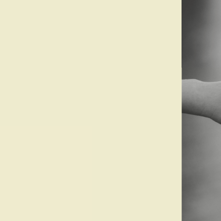
 dans
ions,
 COMMUNIQUER,
UE VOUS NE