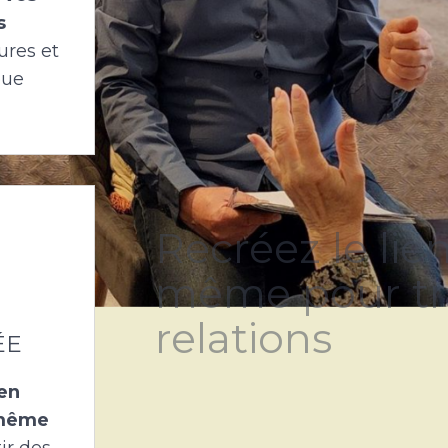
s
ures et
oue
ÉE
Recréez le lie
 en
-même
même pour tr
ir des