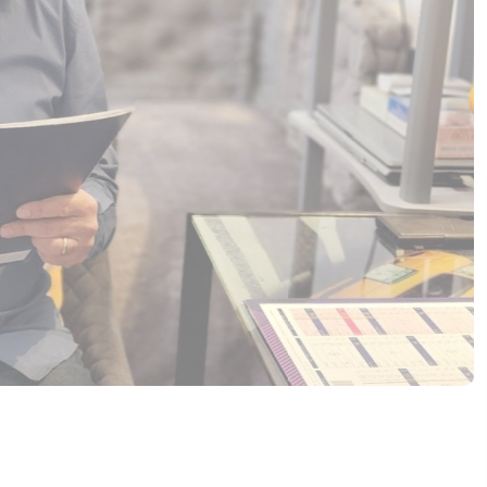
A
C
Lorsque la confianc
émotions débor
renouer avec ses