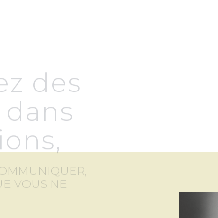
reprendre sa juste 
Mon approche invi
les blessures inco
retrouver un apai
émotionnelle dura
QUI SUIS-JE
ez des